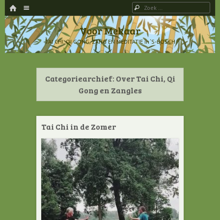
HOME
Menu
Zoeken
SPRING NAAR INHOUD
Voor Mekaar
TAI CHI, QI GONG, ZANG EN MEDITATIE in ‘S-BOSCH
Categoriearchief:
Over Tai Chi, Qi
Gong en Zangles
Tai Chi in de Zomer