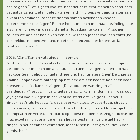
loop van de evolutie veel door mensen is gebruikt om sociale verbanden
aan te gaan. “Het is goed voorstelbaar dat onze evolutionaire voorouders
bepaalde zangrituelen gebruikten om zich in groepsverband sneller aan
elkaar te verbinden, zodat ze daarna samen activiteiten konden
ondernemen zoals jagen.” Pearce hoopt mensen met haar bevindingen te
inspireren om ook in deze tijd sneller tot elkaar te komen. “Misschien
zouden we aan het begin van een nieuw schooljaar of voor een zakelijke
bespreking in groepsverband moeten zingen zodat er betere sociale
relaties ontstaan.”
2016, AD.nl: ‘Samen vals zingen in opmars’
Ze klinken collectief zo vals als een kraai en toch zijn ze razend populair.
De koren voor mensen die absoluut niet kunnen zingen. Nederland had al
het koor ‘Geen gehoor’. Engeland heeft nu het ‘Tuneless Choir’. De Engelse
Nadine Cooper kwam onlangs op het idee om een koor te beginnen voor
mensen die niet kunnen zingen. ,,De voordelen van zingen zijn
overduidelijk”, zegt zij in de Engelse pers. ,,Er komt endorfine vrij waardoor
je je goed voelt. Zingen in een koor versterkt dat.” Volgens Cooper is
zingen, zelfs als het vals is, goed voor van alles. ,,Het verlaagt stress en
depressieve gevoelens. Toen ik elf was legde mijn muziekleraar zijn hand
op mijn arm en vertelde mij dat ik op moest houden met zingen. Ik was de
muziekbeleving voor anderen aan het verpesten. Sinds die tijd heb ik
zingen in het openbaar vermeden, maar ik heb nu het gevoel dat ik veel
gemist heb.”