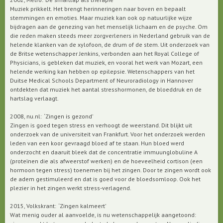
Muziek prikkelt. Het brengt herinneringen naar boven en bepaalt
stemmingen en emoties. Maar muziek kan ook op natuurlijke wijze
bijdragen aan de genezing van het menselijk lichaam en de psyche. Om
die reden maken steeds meer zorgverleners in Nederland gebruik van de
helende klanken van de xylofoon, de drum of de stem. Uit onderzoek van
de Britse wetenschapper Jenkins, verbonden aan het Royal College of
Physicians, is gebleken dat muziek, en vooral het werk van Mozart, een
helende werking kan hebben op epilepsie. Wetenschappers van het
Duitse Medical Schools Department of Neuroradiology in Hannover
ontdekten dat muziek het aantal stresshormonen, de bloeddruk en de
hartslag verlaagt.
2008, nu.nl: ‘Zingen is gezond’
Zingen is goed tegen stress en verhoogt de weerstand. Dit blijkt uit
onderzoek van de universiteit van Frankfurt. Voor het onderzoek werden
leden van een koor gevraagd bloed af te staan. Hun bloed werd
onderzocht en daaruit bleek dat de concentratie immuunglobuline A
(proteïnen die als afweerstof werken) en de hoeveelheid cortison (een
hormoon tegen stress) toenemen bij het zingen. Door te zingen wordt ook
de adem gestimuleerd en dat is goed voor de bloedsomloop. Ook het
plezier in het zingen werkt stress-verlagend.
2015, Volkskrant: ‘Zingen kalmeert’
Wat menig ouder al aanvoelde, is nu wetenschappelijk aangetoond: