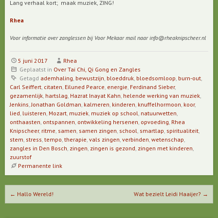
Lang verhaal kort; maak muziek, ZING!
Rhea
Voor informatie over zanglessen bij Voor Mekaar mail naar info@rheaknipscheer.nl
5 juni 2017
Rhea
Geplaatst in
Over Tai Chi, Qi Gong en Zangles
Getagd
ademhaling
,
bewustzijn
,
bloeddruk
,
bloedsomloop
,
burn-out
,
Carl Seiffert
,
citaten
,
Eiluned Pearce
,
energie
,
Ferdinand Sieber
,
gezamenlijk
,
hartslag
,
Hazrat Inayat Kahn
,
helende werking van muziek
,
Jenkins
,
Jonathan Goldman
,
kalmeren
,
kinderen
,
knuffelhormoon
,
koor
,
lied
,
luisteren
,
Mozart
,
muziek
,
muziek op school
,
natuurwetten
,
onthaasten
,
ontspannen
,
ontwikkeling hersenen
,
opvoeding
,
Rhea
Knipscheer
,
ritme
,
samen
,
samen zingen
,
school
,
smartlap
,
spiritualiteit
,
stem
,
stress
,
tempo
,
therapie
,
vals zingen
,
verbinden
,
wetenschap
,
zangles in Den Bosch
,
zingen
,
zingen is gezond
,
zingen met kinderen
,
zuurstof
Permanente link
Berichtnavigatie
←
Hallo Wereld!
Wat bezielt Leidi Haaijer?
→