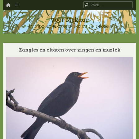
HOME
Menu
Zoeken
SPRING NAAR INHOUD
Voor Mekaar
TAI CHI, QI GONG, ZANG EN MEDITATIE in ‘S-BOSCH
Zangles en citaten over zingen en muziek