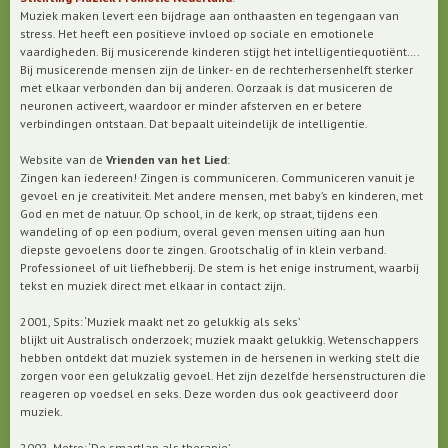
Muziek maken levert een bijdrage aan onthaasten en tegengaan van
stress. Het heeft een positieve invloed op sociale en emotionele
vaardigheden. Bij musicerende kinderen stijgt het intelligentiequotiënt….
Bij musicerende mensen zijn de linker- en de rechterhersenhelft sterker
met elkaar verbonden dan bij anderen. Oorzaak is dat musiceren de
neuronen activeert, waardoor er minder afsterven en er betere
verbindingen ontstaan. Dat bepaalt uiteindelijk de intelligentie.
Website van de
Vrienden van het Lied
:
Zingen kan iedereen! Zingen is communiceren. Communiceren vanuit je
gevoel en je creativiteit. Met andere mensen, met baby’s en kinderen, met
God en met de natuur. Op school, in de kerk, op straat, tijdens een
wandeling of op een podium, overal geven mensen uiting aan hun
diepste gevoelens door te zingen. Grootschalig of in klein verband.
Professioneel of uit liefhebberij. De stem is het enige instrument, waarbij
tekst en muziek direct met elkaar in contact zijn.
2001, Spits: ‘Muziek maakt net zo gelukkig als seks’
blijkt uit Australisch onderzoek; muziek maakt gelukkig. Wetenschappers
hebben ontdekt dat muziek systemen in de hersenen in werking stelt die
zorgen voor een gelukzalig gevoel. Het zijn dezelfde hersenstructuren die
reageren op voedsel en seks. Deze worden dus ook geactiveerd door
muziek.
2002, Metro: ‘De smartlap als therapie’