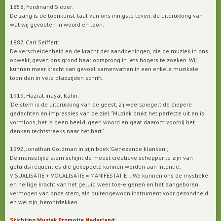
1858, Ferdinand Sieber:
De zang is de toonkunst-taal van ons innigste leven, de uitdrukking van
wat wij gevoelen in woord en toon.
1887, Carl Seiffert:
De verscheidenheid en de kracht der aandoeningen, die de muziek in ons
opwekt, geven ons grond haar oorsprong in iets hogers te zoeken. Wij
kunnen meer kracht van gevoel samenvatten in een enkele muzikale
toon dan in vele bladzijden schrift.
1919, Hazrat Inayat Kahn:
‘De stem is de uitdrukking van de geest, zij weerspiegelt de diepere
gedachten en impressies van de ziel.’ ‘Muziek drukt het perfecte uit en is
vormloos, het is geen beeld, geen woord en gaat daarom voorbij het
denken rechtstreeks naar het hart.’
1992, Jonathan Goldman in zijn boek ’Genezende klanken’;
De menselijke stem schijnt de meest creatieve schepper te zijn van
geluidsfrequenties die gekoppeld kunnen worden aan intentie;
VISUALISATIE + VOCALISATIE = MANIFESTATIE …We kunnen ons de mystieke
en heilige kracht van het geluid weer toe-eigenen en het aangeboren
vermogen van onze stem, als buitengewoon instrument voor gezondheid
en welzijn, herontdekken.
Stichting Muziek Promotie Nederland
: