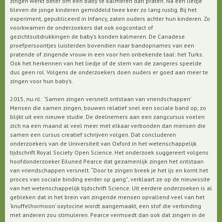
zingen werkt beter om een baby te kalmeren dan praten. Na een liedje
bleven de jonge kinderen gemiddeld twee keer zo lang rustig. Bij het
experiment, gepubliceerd in Infancy, zaten ouders achter hun kinderen. Zo
voorkwamen de onderzoekers dat ook oogcontact of
gezichtsuitdrukkingen de baby’s konden kalmeren. De Canadese
proefpersoontjes luisterden bovendien naar bandopnames van een
pratende of zingende vrouw in een voor hen onbekende taal: het Turks.
Ook het herkennen van het liedje of de stem van de zangeres speelde
dus geen rol. Volgens de onderzoekers doen ouders er goed aan meer te
zingen voor hun baby’s.
2015, nu.nl: ‘Samen zingen versnelt ontstaan van vriendschappen’
Mensen die samen zingen, bouwen relatief snel een sociale band op, zo
blijkt uit een nieuwe studie. De deelnemers aan een zangcursus voelen
zich na een maand al veel meer met elkaar verbonden dan mensen die
samen een cursus creatief schrijven volgen. Dat concluderen
onderzoekers van de Universiteit van Oxford in het wetenschappelijk
tijdschrift Royal Society Open Science. Het onderzoek suggereert volgens
hoofdonderzoeker Eiluned Pearce dat gezamenlijk zingen het ontstaan
van vriendschappen versnelt. “Door te zingen breek je het ijs en komt het
proces van sociale binding eerder op gang”, verklaart ze op de nieuwssite
van het wetenschappelijk tijdschrift Science. Uit eerdere onderzoeken is al
gebleken dat in het brein van zingende mensen opvallend veel van het
‘knuffelhormoon’ oxytocine wordt aangemaakt, een stof die verbinding
met anderen zou stimuleren. Pearce vermoedt dan ook dat zingen in de