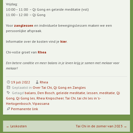
Vrijdag:
10:00 – 11:00 – Qi Gong en geleide meditatie (vol)
11:00 – 12:00 – Qi Gong
Voor
zanglessen
en individuele bewegingslessen maken we een
persoonlijke afspraak.
Informatie over de kosten vind je
hier
.
Chi-volle groet van
Rhea
Een betere conditie en meer balans in je leven krijg je samen met mekaar voor
mekaar!
19 juli 2022
Rhea
Geplaatst in
Over Tai Chi, Qi Gong en Zangles
Getagd
balans
,
Den Bosch
,
geleide meditatie
,
lessen
,
meditatie
,
Qi
Gong
,
Qi Gong les
,
Rhea Knipscheer
,
Tai Chi
,
tai chi les in 's-
Hertogenbosch
,
Vipassana
Permanente link
Berichtnavigatie
←
Leskosten
Tai Chi in de zomer van 2023
→