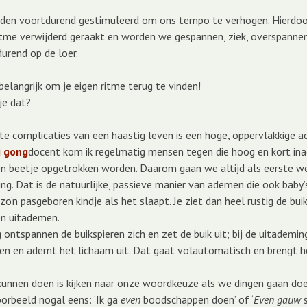
en voortdurend gestimuleerd om ons tempo te verhogen. Hierdoor
itme verwijderd geraakt en worden we gespannen, ziek, overspannen
urend op de loer.
belangrijk om je eigen ritme terug te vinden!
je dat?
te complicaties van een haastig leven is een hoge, oppervlakkige a
i gong
docent kom ik regelmatig mensen tegen die hoog en kort in
n beetje opgetrokken worden. Daarom gaan we altijd als eerste we
g. Dat is de natuurlijke, passieve manier van ademen die ook baby’s
o’n pasgeboren kindje als het slaapt. Je ziet dan heel rustig de bui
-en uitademen.
 ontspannen de buikspieren zich en zet de buik uit; bij de uitademin
en en ademt het lichaam uit. Dat gaat volautomatisch en brengt he
unnen doen is kijken naar onze woordkeuze als we dingen gaan doe
orbeeld nogal eens: ‘Ik ga
even
boodschappen doen’ of ‘
Even gauw