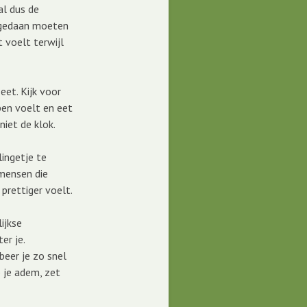
al dus de
e gedaan moeten
 voelt terwijl
eet. Kijk voor
apen voelt en eet
iet de klok.
ingetje te
 mensen die
 prettiger voelt.
ijkse
er je.
beer je zo snel
p je adem, zet