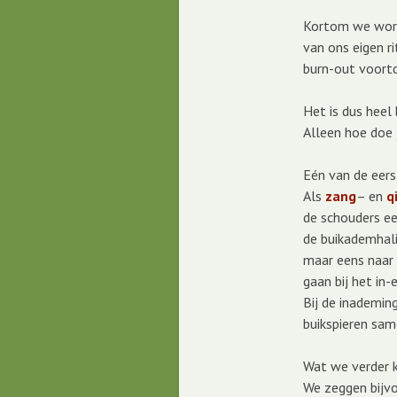
Kortom we word
van ons eigen r
burn-out voortd
Het is dus heel 
Alleen hoe doe 
Eén van de eers
Als
zang
– en
q
de schouders ee
de buikademhalin
maar eens naar z
gaan bij het in
Bij de inademing
buikspieren sam
Wat we verder k
We zeggen bijvo