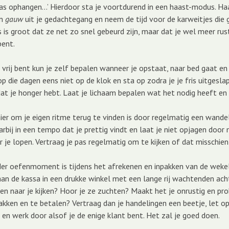
s ophangen…’ Hierdoor sta je voortdurend in een haast-modus. Ha
n
gauw
uit je gedachtegang en neem de tijd voor de karweitjes di
 is groot dat ze net zo snel gebeurd zijn, maar dat je wel meer rust
bent.
 vrij bent kun je zelf bepalen wanneer je opstaat, naar bed gaat en 
p die dagen eens niet op de klok en sta op zodra je je fris uitgesl
 je honger hebt. Laat je lichaam bepalen wat het nodig heeft en n
er om je eigen ritme terug te vinden is door regelmatig een wandel
rbij in een tempo dat je prettig vindt en laat je niet opjagen door
 je lopen. Vertraag je pas regelmatig om te kijken of dat misschien
er oefenmoment is tijdens het afrekenen en inpakken van de wekel
n de kassa in een drukke winkel met een lange rij wachtenden acht
en naar je kijken? Hoor je ze zuchten? Maakt het je onrustig en pro
pakken en te betalen? Vertraag dan je handelingen een beetje, let o
 en werk door alsof je de enige klant bent. Het zal je goed doen.