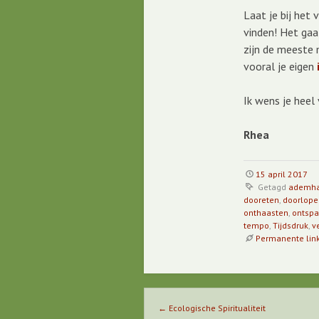
Laat je bij het
vinden! Het gaa
zijn de meeste 
vooral je eigen
i
Ik wens je heel 
Rhea
15 april 2017
Getagd
ademha
dooreten
,
doorlope
onthaasten
,
ontsp
tempo
,
Tijdsdruk
,
v
Permanente lin
Berichtnavigatie
←
Ecologische Spiritualiteit