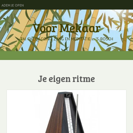
ADEM JE OPEN
Voor Mekaar
TAI CHI, QI GONG, ZANG EN MEDITATIE in ‘S-BOSCH
Je eigen ritme