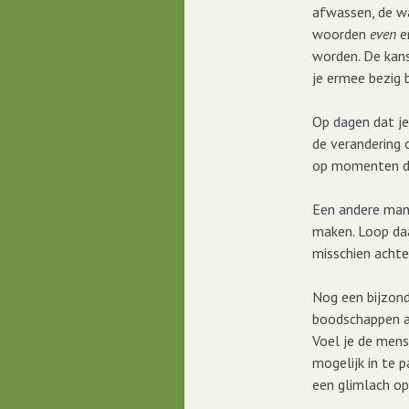
afwassen, de wa
woorden
even
e
worden. De kans
je ermee bezig 
Op dagen dat je
de verandering o
op momenten dat
Een andere mani
maken. Loop daa
misschien achter
Nog een bijzond
boodschappen aa
Voel je de mens
mogelijk in te 
een glimlach op