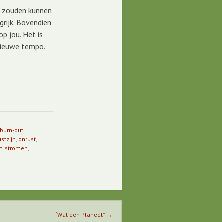
an zouden kunnen
grijk. Bovendien
p jou. Het is
nieuwe tempo.
burn-out
,
stzijn
,
onrust
,
t
,
stromen
,
“Wat een Planeet”
→