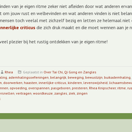
 vinden van je eigen ritme zeker niet afleiden door wat anderen erv
t om jouw rust en welbevinden en wat anderen vinden is niet belan
mensen toch veelal met zichzelf bezig en letten ze helemaal niet o
nnerlijke criticus
die zich druk maakt en die moet wennen aan je 
veel plezier bij het rustig ontdekken van je eigen ritme!
Rhea
Geplaatst in
Over Tai Chi, Qi Gong en Zangles
ling
,
ademhalingsoefeningen
,
belangrijk
,
beweging
,
bewustzijn
,
buikademhaling
,
n
,
doorwerken
,
haasten
,
innerlijke-criticus
,
kinderen
,
levenswijsheid
,
lichaamsbewu
annen
,
opvoeding
,
overspannen
,
pasgeboren
,
presteren
,
Rhea Knipscheer
,
ritme
,
rus
ersnellen
,
vertragen
,
woordkeuze
,
zangles
,
ziek
,
zingen
k