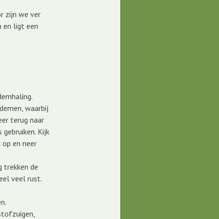
 zijn we ver
 en ligt een
demhaling.
ademen, waarbij
er terug naar
 gebruiken. Kijk
k op en neer
g trekken de
el veel rust.
n.
stofzuigen,