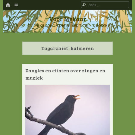
HOME
Menu
Zoeken
SPRING NAAR INHOUD
Voor Mekaar
TAI CHI, QI GONG, ZANG EN MEDITATIE in ‘S-BOSCH
Tagarchief:
kalmeren
Zangles en citaten over zingen en
muziek