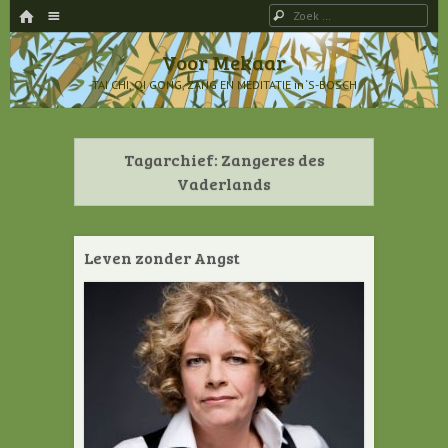
HOME
Menu
Zoeken
SPRING NAAR INHOUD
Voor Mekaar
TAI CHI, QI GONG, ZANG EN MEDITATIE in ‘S-BOSCH
Tagarchief:
Zangeres des
Vaderlands
Leven zonder Angst