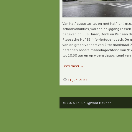
Van half augustus tot en met half juni, m.u.
schoolvakanties, worden er Qigong lessen
gegeven op BBS Haren, Donk en Reit aan d
Ploossche Hof 85 in ‘s-Hertogenbosch. De g
van de groep varieert van 2 tot maximaal 
personen. Iedere maandagochtend van 9:3
tot 10:30 uur en op woensdagochtend van 
Lees meer
→
21 juni 2022
© 2026 Tai Chi @Voor Mekaar