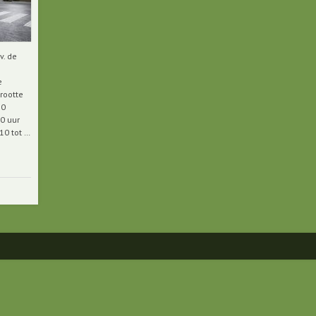
v. de
e
rootte
20
0 uur
10 tot …