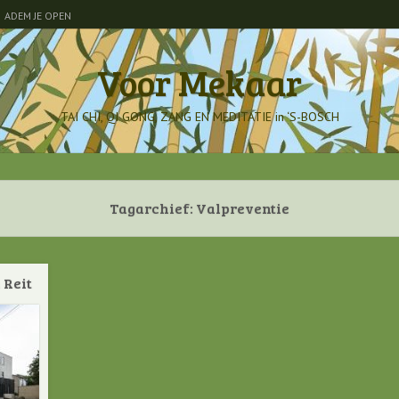
ADEM JE OPEN
Voor Mekaar
TAI CHI, QI GONG, ZANG EN MEDITATIE in ‘S-BOSCH
Tagarchief:
Valpreventie
 Reit