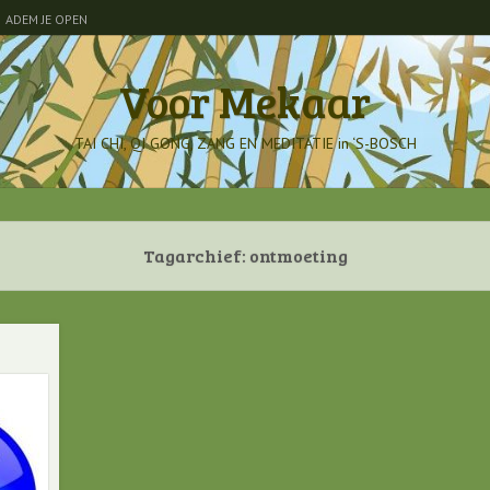
ADEM JE OPEN
Voor Mekaar
TAI CHI, QI GONG, ZANG EN MEDITATIE in ‘S-BOSCH
Tagarchief:
ontmoeting