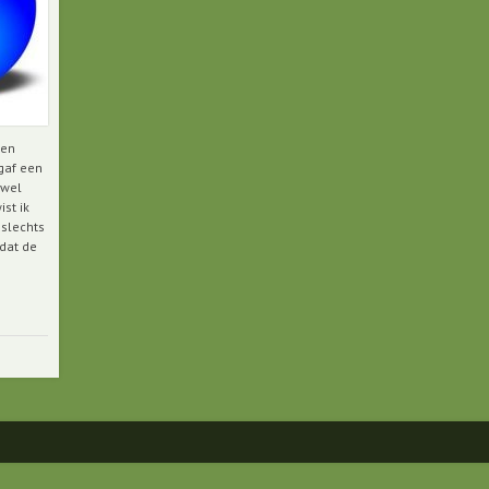
 en
gaf een
 wel
ist ik
 slechts
dat de