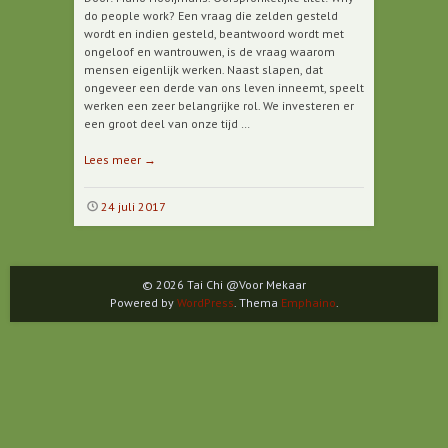
do people work? Een vraag die zelden gesteld
wordt en indien gesteld, beantwoord wordt met
ongeloof en wantrouwen, is de vraag waarom
mensen eigenlijk werken. Naast slapen, dat
ongeveer een derde van ons leven inneemt, speelt
werken een zeer belangrijke rol. We investeren er
een groot deel van onze tijd …
Lees meer
→
24 juli 2017
© 2026 Tai Chi @Voor Mekaar
Powered by
WordPress
. Thema
Emphaino
.