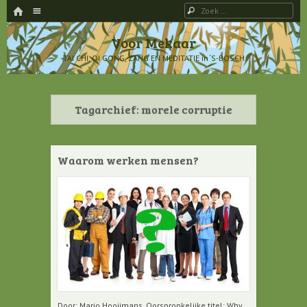
HOME
Menu
Zoeken
SPRING NAAR INHOUD
Voor Mekaar
TAI CHI, QI GONG, ZANG EN MEDITATIE in ‘S-BOSCH
Tagarchief:
morele corruptie
Waarom werken mensen?
Door: Mario Hooijmans. Oorspronkelijke titel: Why